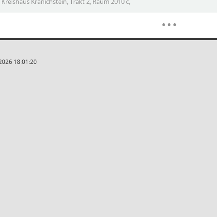
Kreishaus Kranichstein, Trakt 2, Raum 2010 c,
Meh
…
2026 18:01:20