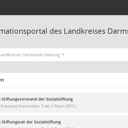
ormationsportal des Landkreises Darm
 Landkreises Darmstadt-Dieburg
en
 Stiftungsvorstand der Sozialstiftung
Kreishaus Kranichstein, Trakt 2, Raum 2010 c,
 Stiftungsrat der Sozialstiftung