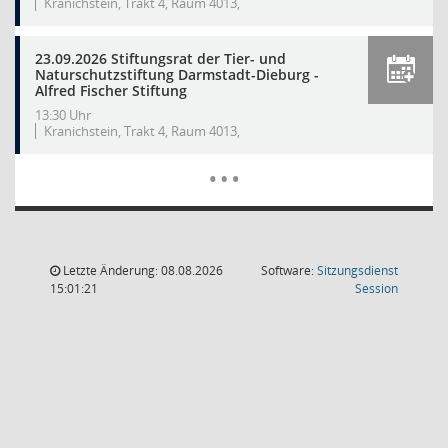
Kranichstein, Trakt 4, Raum 4013,
23.09.2026 Stiftungsrat der Tier- und
Naturschutzstiftung Darmstadt-Dieburg -
Alfred Fischer Stiftung
13:30 Uhr
Kranichstein, Trakt 4, Raum 4013,
Mehr Dat
…
Letzte Änderung: 08.08.2026
Software:
Sitzungsdienst
(Wird in
15:01:21
Session